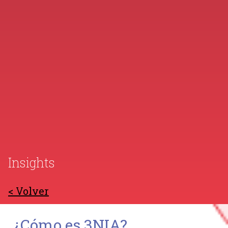
Insights
< Volver
¿Cómo es 3NIA?